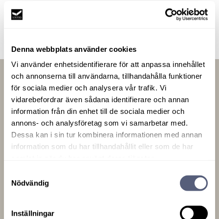
Denna webbplats använder cookies
Vi använder enhetsidentifierare för att anpassa innehållet
och annonserna till användarna, tillhandahålla funktioner
för sociala medier och analysera vår trafik. Vi
vidarebefordrar även sådana identifierare och annan
information från din enhet till de sociala medier och
annons- och analysföretag som vi samarbetar med.
Dessa kan i sin tur kombinera informationen med annan
information som du har tillhandahållit eller som de har
samlat in när du har använt deras tjänster.
Med tillverkning mitt i Möbelriket, på
Samtyckesval
Småländska höglandet,
Nödvändig
är vår vilja och drivkraft att med stor
passion tillverka de bästa och
Inställningar