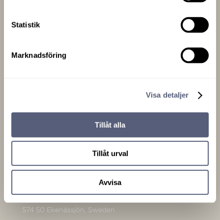
skönaste sängarna.
Statistik
Marknadsföring
Visa detaljer
Kontakt
info@vikingbeds.se
Tillåt alla
Tillåt urval
Adress
Avvisa
Viking Beds of Sweden AB
Forngatan 16A
574 50 Ekenässjön, Sweden