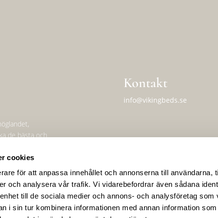
Kontakt
info@vikingbeds.se
höglandet,
erka de bästa och
Adress
r cookies
Viking Beds of Sweden AB
Forngatan 16A
rare för att anpassa innehållet och annonserna till användarna, t
574 50 Ekenässjön, Sweden
er och analysera vår trafik. Vi vidarebefordrar även sådana ident
 enhet till de sociala medier och annons- och analysföretag som 
 i sin tur kombinera informationen med annan information som