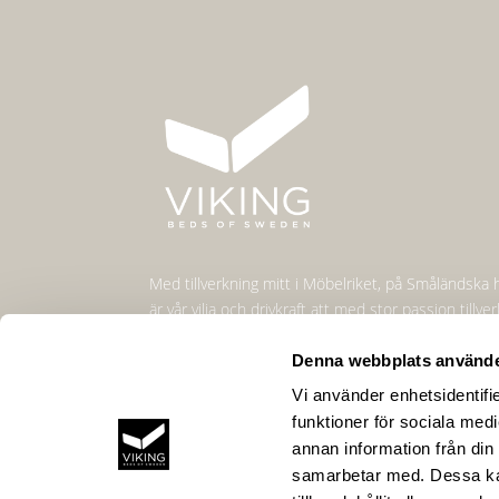
Med tillverkning mitt i Möbelriket, på Småländska 
är vår vilja och drivkraft att med stor passion tillv
skönaste sängarna.
Denna webbplats använde
Vi använder enhetsidentifie
funktioner för sociala medi
annan information från din
samarbetar med. Dessa kan