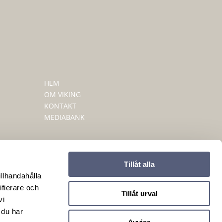
HEM
OM VIKING
KONTAKT
MEDIABANK
Tillåt alla
illhandahålla
ifierare och
Tillåt urval
vi
 du har