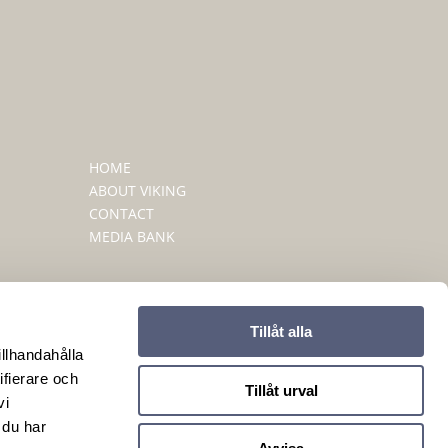
HOME
ABOUT VIKING
CONTACT
MEDIA BANK
Tillåt alla
illhandahålla
ifierare och
Tillåt urval
vi
 du har