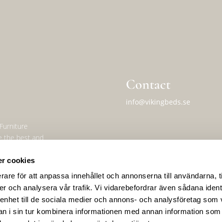
Contact
info@vikingbeds.se
 Furniture
e the best and
Address
r cookies
Viking Beds of Sweden AB
Forngatan 16A
rare för att anpassa innehållet och annonserna till användarna, t
574 50 Ekenässjön, Sweden
er och analysera vår trafik. Vi vidarebefordrar även sådana ident
 enhet till de sociala medier och annons- och analysföretag som 
 i sin tur kombinera informationen med annan information som