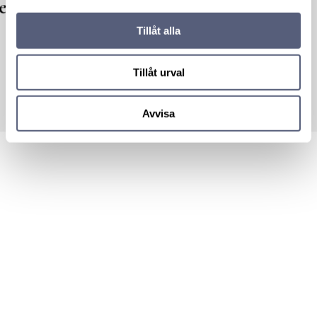
Sky Blue
e
Steel
Cloudy
Grey
Grey
Tillåt alla
Tillåt urval
Avvisa