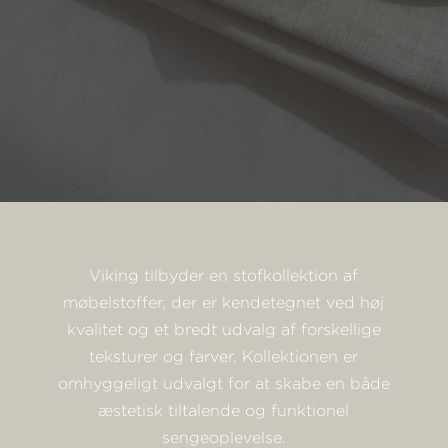
Viking tilbyder en stofkollektion af
møbelstoffer, der er kendetegnet ved høj
kvalitet og et bredt udvalg af forskellige
teksturer og farver. Kollektionen er
omhyggeligt udvalgt for at skabe en både
æstetisk tiltalende og funktionel
sengeoplevelse.