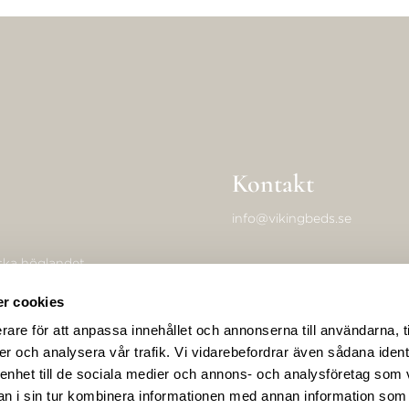
Kontakt
info@vikingbeds.se
dska höglandet,
tillverka de
Adress
r cookies
rare för att anpassa innehållet och annonserna till användarna, t
Viking Beds of Sweden AB
er och analysera vår trafik. Vi vidarebefordrar även sådana ident
Forngatan 16A
 enhet till de sociala medier och annons- och analysföretag som 
574 50 Ekenässjön, Sweden
 i sin tur kombinera informationen med annan information som