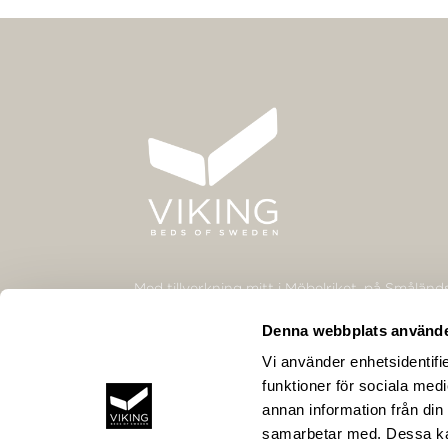
Med tillverkning mitt i Möbelriket, på Smålän
är vår vilja och drivkraft att med stor passion 
Denna webbplats använde
bästa och skönaste sängarna.
Vi använder enhetsidentifie
funktioner för sociala medi
annan information från din
samarbetar med. Dessa kan