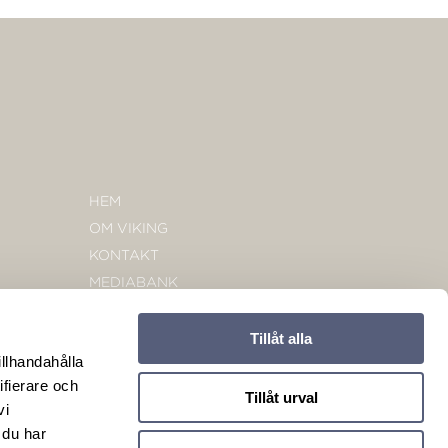
HEM
OM VIKING
KONTAKT
MEDIABANK
Tillåt alla
illhandahålla
ifierare och
Tillåt urval
vi
 du har