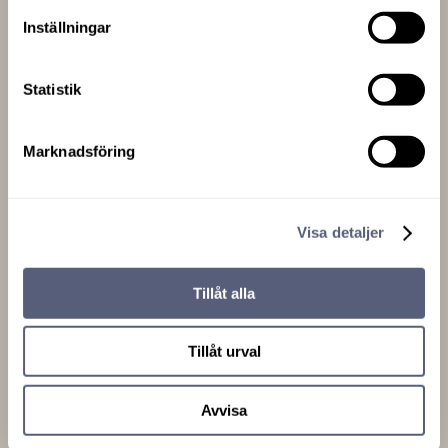
är vår vilja och drivkraft att med stor
Inställningar
passion tillverka de bästa och
skönaste sängarna.
Statistik
Marknadsföring
Visa detaljer
Kontakt
Tillåt alla
info@vikingbeds.se
Tillåt urval
Adress
Avvisa