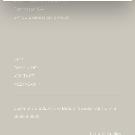
Viking Beds of Sweden AB
Forngatan 16A
574 50 Ekenässjön, Sweden
HEM
OM VIKING
KONTAKT
MEDIABANK
Copyright © 2026Viking Beds of Sweden AB | Org.nr:
556628-9905
Integritetspolicy