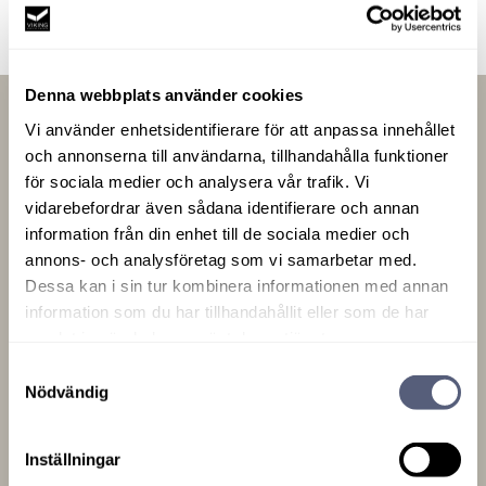
Denna webbplats använder cookies
Vi använder enhetsidentifierare för att anpassa innehållet
och annonserna till användarna, tillhandahålla funktioner
för sociala medier och analysera vår trafik. Vi
vidarebefordrar även sådana identifierare och annan
information från din enhet till de sociala medier och
annons- och analysföretag som vi samarbetar med.
Dessa kan i sin tur kombinera informationen med annan
information som du har tillhandahållit eller som de har
Med produktionen placeret midt i det
samlat in när du har använt deras tjänster.
svenske "Möbelriket" i det smålandske
Samtyckesval
højland er det vores ønske og
Nödvändig
drivkraft at fremstille de bedste og
skønneste senge med den største
Inställningar
passion.