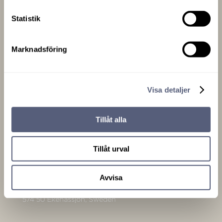
Statistik
Marknadsföring
Kontakt
Visa detaljer
info@vikingbeds.se
Tillåt alla
Tillåt urval
Adresse
Viking Beds of Sweden AB
Avvisa
Forngatan 16A
574 50 Ekenässjön, Sweden