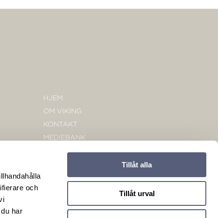
HJEM
OM VIKING
KONTAKT
MEDIEBANK
Tillåt alla
illhandahålla
ifierare och
Tillåt urval
vi
 du har