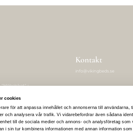
Kontakt
info@vikingbeds.se
"Möbelriket" i
drivkraft at
Adresse
r cookies
 den største
rare för att anpassa innehållet och annonserna till användarna, t
Viking Beds of Sweden AB
er och analysera vår trafik. Vi vidarebefordrar även sådana ident
Forngatan 16A
 enhet till de sociala medier och annons- och analysföretag som 
574 50 Ekenässjön, Sweden
 i sin tur kombinera informationen med annan information som