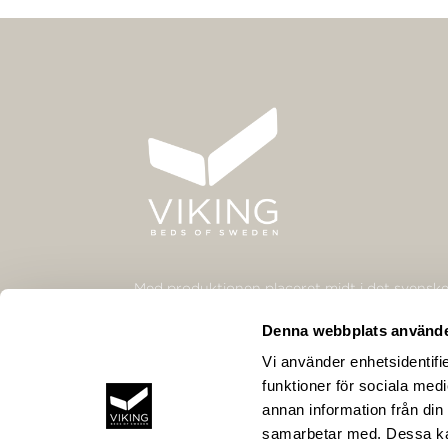
Med produktionen placeret midt i det svenske 
det smålandske højland er det vores ønske og 
Denna webbplats använde
fremstille de bedste og skønneste senge med
Vi använder enhetsidentifie
passion.
funktioner för sociala medi
annan information från din
samarbetar med. Dessa kan